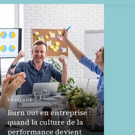
PRATIQUE
Burn out en entreprise :
MODE
quand la culture de la
Les b
performance devient