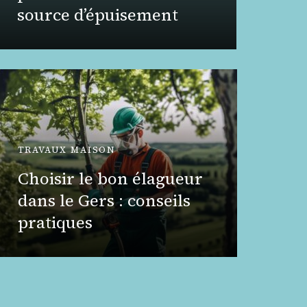
source d’épuisement
Marise
TRAVAUX MAISON
TRAVAUX
Choisir le bon élagueur
Prix p
dans le Gers : conseils
m2 : 
pratiques
votre