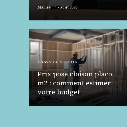
nt
Marise
7 août 2026
TRAVAUX MAISON
gueur
Prix pose cloison placo
eils
m2 : comment estimer
votre budget