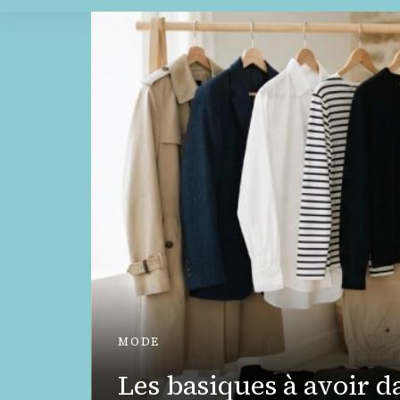
rise :
MODE
 la
Les basiques à avoir d
ent