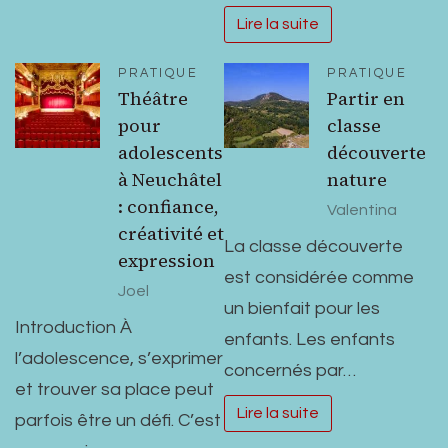
Lire la suite
PRATIQUE
PRATIQUE
Théâtre
Partir en
pour
classe
adolescents
découverte
à Neuchâtel
nature
: confiance,
Valentina
créativité et
La classe découverte
expression
est considérée comme
Joel
un bienfait pour les
Introduction À
enfants. Les enfants
l’adolescence, s’exprimer
concernés par…
et trouver sa place peut
Lire la suite
parfois être un défi. C’est