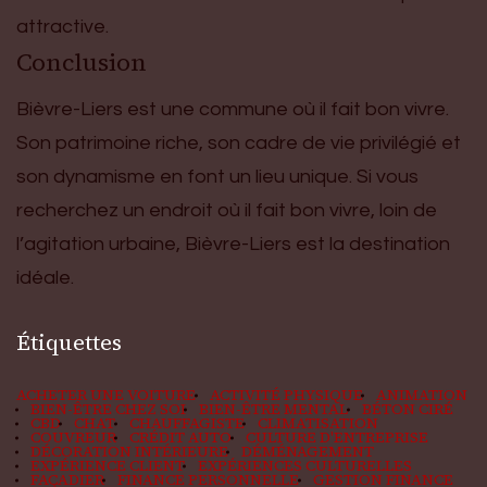
attractive.
Conclusion
Bièvre-Liers est une commune où il fait bon vivre.
Son patrimoine riche, son cadre de vie privilégié et
son dynamisme en font un lieu unique. Si vous
recherchez un endroit où il fait bon vivre, loin de
l’agitation urbaine, Bièvre-Liers est la destination
idéale.
Étiquettes
ACHETER UNE VOITURE
ACTIVITÉ PHYSIQUE
ANIMATION
BIEN-ÊTRE CHEZ SOI
BIEN-ÊTRE MENTAL
BÉTON CIRÉ
CBD
CHAT
CHAUFFAGISTE
CLIMATISATION
COUVREUR
CRÉDIT AUTO
CULTURE D'ENTREPRISE
DÉCORATION INTÉRIEURE
DÉMÉNAGEMENT
EXPÉRIENCE CLIENT
EXPÉRIENCES CULTURELLES
FAÇADIER
FINANCE PERSONNELLE
GESTION FINANCE