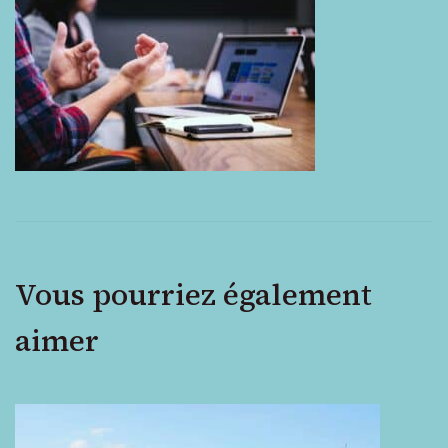
by
Headway
Vous pourriez également
aimer