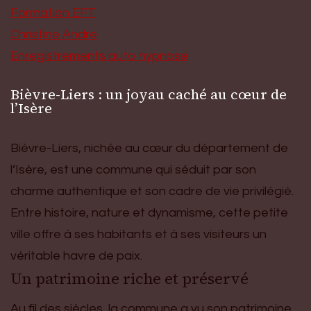
Formation EFT
Christine André
Enregistrements auto hypnose
Bièvre-Liers : un joyau caché au cœur de
l’Isère
Bièvre-Liers, nichée au cœur du département de
l’Isère, est une commune qui séduit par son
charme authentique et son cadre de vie privilégié.
Entre histoire, nature et dynamisme, cette petite
ville offre à ses habitants et à ses visiteurs un
véritable havre de paix.
Un patrimoine riche et préservé
Au fil des siècles, la commune a vu son patrimoine