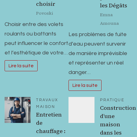
choisir
les Dégâts
Povoski
Emna
Amouna
Choisir entre des volets
roulants ou battants
Les problèmes de fuite
peut influencer le confort
d’eau peuvent survenir
et l’esthétique de votre…
de manière imprévisible
et représenter un réel
Lire la suite
danger…
Lire la suite
TRAVAUX
PRATIQUE
Construction
MAISON
Entretien
d’une
de
maison
chauffage :
dans les