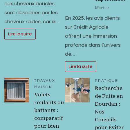
aux cheveux bouclés
Marise
sont obsédées par les
En 2025, les avis clients
cheveux raides, car ils…
sur Crédit Agricole
Lire la suite
offrent une immersion
profonde dans l’univers
de…
Lire la suite
TRAVAUX
PRATIQUE
Recherche
MAISON
Volets
de Fuite en
roulants ou
Dourdan :
battants :
Nos
comparatif
Conseils
pour bien
pour Éviter