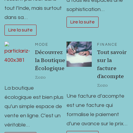
à tous les espaces une
tout l’Inde, mais surtout
sophistication…
dans sa…
Lire la suite
Lire la suite
MODE
FINANCE
Découvrez
Tout savoir
la Boutique
sur la
Écologique
facture
d’acompte
Zozo
Zozo
La boutique
Une facture d’acompte
écologique est bien plus
est une facture qui
qu’un simple espace de
formalise le paiement
vente en ligne. C’est un
d’une avance sur le prix…
véritable…