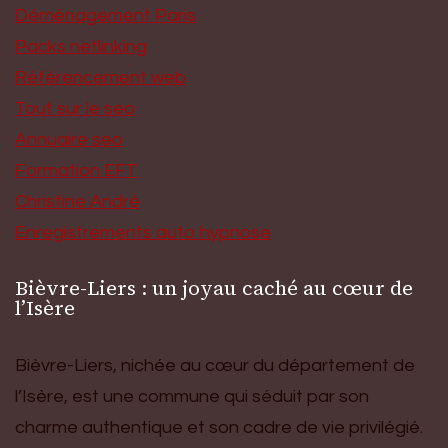
Déménagement Paris
Packs netlinking
Référencement web
Tout sur le seo
Annuaire seo
Formation EFT
Christine André
Enregistrements auto hypnose
Bièvre-Liers : un joyau caché au cœur de
l’Isère
Bièvre-Liers, nichée au cœur du département de
l’Isère, est une commune qui séduit par son
charme authentique et son cadre de vie privilégié.