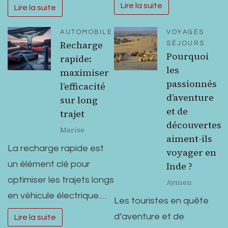
Lire la suite
Lire la suite
AUTOMOBILE
VOYAGES
Recharge
SÉJOURS
Pourquoi
rapide:
les
maximiser
passionnés
l’efficacité
d’aventure
sur long
et de
trajet
découvertes
Marise
aiment-ils
La recharge rapide est
voyager en
un élément clé pour
Inde ?
optimiser les trajets longs
Aymen
en véhicule électrique.…
Les touristes en quête
d’aventure et de
Lire la suite