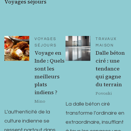
Voyages séjours
VOYAGES
TRAVAUX
SÉJOURS
MAISON
Voyage en
Dalle béton
Inde : Quels
ciré : une
sont les
tendance
meilleurs
qui gagne
plats
du terrain
indiens ?
Povoski
Mino
La dalle béton ciré
L’authenticité de la
transforme l’ordinaire en
culture indienne se
extraordinaire, insufflant
ressent partout dans