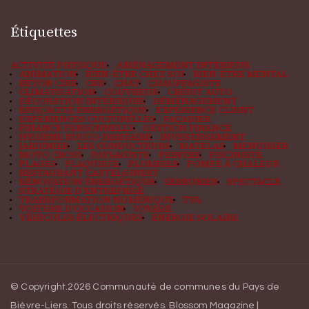
Étiquettes
ACTIVITÉ PHYSIQUE
AMÉNAGEMENT INTÉRIEUR
ANIMATION
BIEN-ÊTRE CHEZ SOI
BIEN-ÊTRE MENTAL
BÉTON CIRÉ
CBD
CHAT
CHAUFFAGISTE
CLIMATISATION
COUVREUR
CRÉDIT AUTO
DÉCORATION INTÉRIEURE
DÉMÉNAGEMENT
EFFICACITÉ ÉNERGÉTIQUE
EXPÉRIENCE CLIENT
EXPÉRIENCES CULTURELLES
FAÇADIER
FINANCE PERSONNELLE
GESTION FINANCE
HYGIÈNE BUCCO-DENTAIRE
INVESTISSEMENT
JARDINIER
LES CONDUCTEURS
MATELAS
MENUISIER
MOTO CROSS
PAYSAGISTE
PEINTRE
PISCINISTE
PLAGES
PLAQUISTE
PLOMBIER
POMPE À CHALEUR
RESTAURANT CASTELGINEST
RÉNOVATION ÉNERGÉTIQUE
SERRURIER
SPECTACLE
STRATÉGIE D'ENTREPRISE
TRANSFORMATION NUMÉRIQUE
TVA
VOITURE D'OCCASION
VOYAGE
VÉHICULES ÉLECTRIQUES
ÉNERGIE SOLAIRE
© Copyright.2026
Communauté de communes du Pays de
Bièvre-Liers
. Tous droits réservés.
Blossom Magazine |