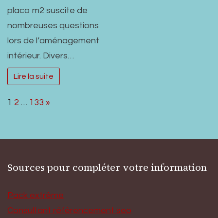
placo m2 suscite de
nombreuses questions
lors de l’aménagement
intérieur. Divers…
Lire la suite
Page:
Next
1
2
…
133
»
Sources pour compléter votre information
Pack extrême
Consultant référencement seo