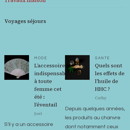
Travaux maison
Voyages séjours
MODE
SANTE
L’accessoire
Quels sont
indispensable
les effets de
à toute
l’huile de
femme cet
HHC ?
été :
Cathy
l’éventail
Depuis quelques années,
Joel
les produits au chanvre
S’il y a un accessoire
dont notamment ceux