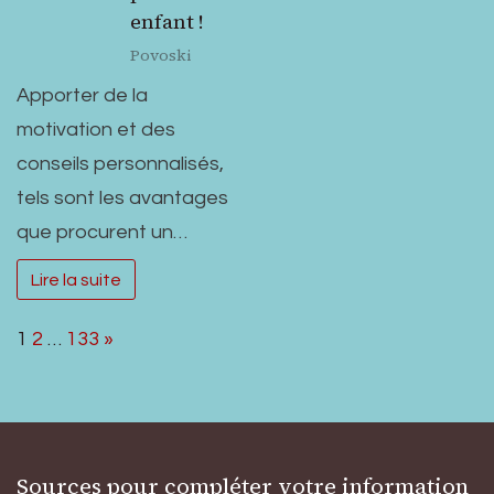
enfant !
Povoski
Apporter de la
motivation et des
conseils personnalisés,
tels sont les avantages
que procurent un…
Lire la suite
Page:
Next
1
2
…
133
»
Sources pour compléter votre information