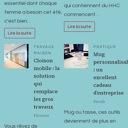
essentiel dont chaque
qui contiennent du HHC
femme a besoin cet été,
commencent…
c’est bien…
Lire la suite
Lire la suite
TRAVAUX
PRATIQUE
Mug
MAISON
Cloison
personnalisa
mobile : la
: un
solution
excellent
qui
cadeau
remplace
d’entreprise
les gros
Sarah
travaux
Mug ou tasse, ces outils
Florent
deviennent de plus en
Vous rêvez de