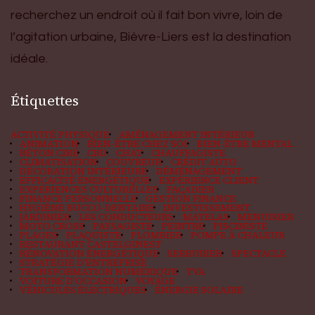
recherchez un endroit où il fait bon vivre, loin de
l’agitation urbaine, Bièvre-Liers est la destination
idéale.
Étiquettes
ACTIVITÉ PHYSIQUE
AMÉNAGEMENT INTÉRIEUR
ANIMATION
BIEN-ÊTRE CHEZ SOI
BIEN-ÊTRE MENTAL
BÉTON CIRÉ
CBD
CHAT
CHAUFFAGISTE
CLIMATISATION
COUVREUR
CRÉDIT AUTO
DÉCORATION INTÉRIEURE
DÉMÉNAGEMENT
EFFICACITÉ ÉNERGÉTIQUE
EXPÉRIENCE CLIENT
EXPÉRIENCES CULTURELLES
FAÇADIER
FINANCE PERSONNELLE
GESTION FINANCE
HYGIÈNE BUCCO-DENTAIRE
INVESTISSEMENT
JARDINIER
LES CONDUCTEURS
MATELAS
MENUISIER
MOTO CROSS
PAYSAGISTE
PEINTRE
PISCINISTE
PLAGES
PLAQUISTE
PLOMBIER
POMPE À CHALEUR
RESTAURANT CASTELGINEST
RÉNOVATION ÉNERGÉTIQUE
SERRURIER
SPECTACLE
STRATÉGIE D'ENTREPRISE
TRANSFORMATION NUMÉRIQUE
TVA
VOITURE D'OCCASION
VOYAGE
VÉHICULES ÉLECTRIQUES
ÉNERGIE SOLAIRE