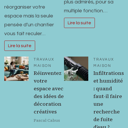
plus admirés, pour sa
réorganiser votre
multiple fonction.…
espace mais la seule
Lire la suite
pensée d’un chantier
vous fait reculer…
Lire la suite
TRAVAUX
TRAVAUX
MAISON
MAISON
Réinventez
Infiltrations
votre
et humidité
espace avec
: quand
des idées de
faut-il faire
décoration
une
créatives
recherche
de fuite
Pascal Cabus
d’eau ?