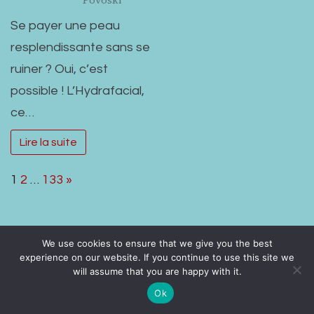
Se payer une peau
resplendissante sans se
ruiner ? Oui, c’est
possible ! L’Hydrafacial,
ce…
Lire la suite
Page:
Next
1
2
…
133
»
We use cookies to ensure that we give you the best
experience on our website. If you continue to use this site we
Sources pour compléter votre information
will assume that you are happy with it.
Ok
sur
Laisser un commentaire
Avis
Pack extrême