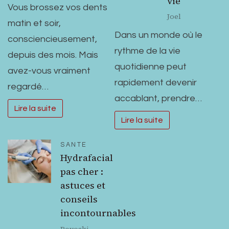
vie
Vous brossez vos dents
Joel
matin et soir,
Dans un monde où le
consciencieusement,
rythme de la vie
depuis des mois. Mais
quotidienne peut
avez-vous vraiment
rapidement devenir
regardé…
accablant, prendre…
Lire la suite
Lire la suite
SANTE
Hydrafacial
pas cher :
astuces et
conseils
incontournables
Povoski