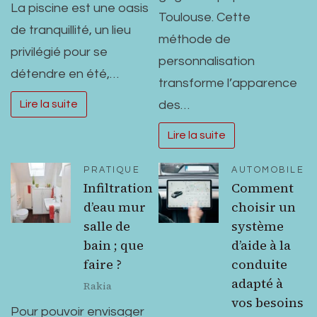
La piscine est une oasis
Toulouse. Cette
de tranquillité, un lieu
méthode de
privilégié pour se
personnalisation
détendre en été,…
transforme l’apparence
des…
Lire la suite
Lire la suite
PRATIQUE
AUTOMOBILE
Infiltration
Comment
d’eau mur
choisir un
salle de
système
bain ; que
d’aide à la
faire ?
conduite
adapté à
Rakia
vos besoins
Pour pouvoir envisager