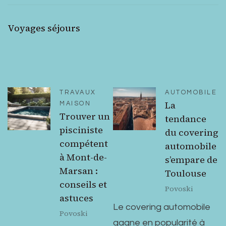
Voyages séjours
TRAVAUX
AUTOMOBILE
La
MAISON
Trouver un
tendance
pisciniste
du covering
compétent
automobile
à Mont-de-
s’empare de
Marsan :
Toulouse
conseils et
Povoski
astuces
Le covering automobile
Povoski
gagne en popularité à