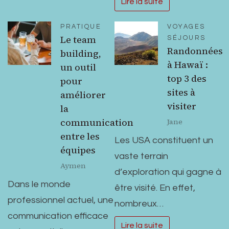
Lire la suite
PRATIQUE
VOYAGES
Le team
SÉJOURS
Randonnées
building,
à Hawaï :
un outil
top 3 des
pour
sites à
améliorer
visiter
la
communication
Jane
entre les
Les USA constituent un
équipes
vaste terrain
Aymen
d’exploration qui gagne à
Dans le monde
être visité. En effet,
professionnel actuel, une
nombreux…
communication efficace
Lire la suite