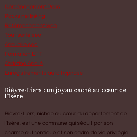
Déménagement Paris
Packs netlinking
Référencement web
Tout sur le seo
Annuaire seo
Formation EFT
Christine André
Enregistrements auto hypnose
Bièvre-Liers : un joyau caché au cœur de
l’Isère
Bièvre-Liers, nichée au cœur du département de
l’Isère, est une commune qui séduit par son
charme authentique et son cadre de vie privilégié.