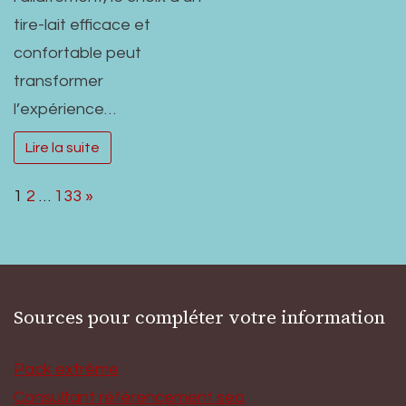
tire-lait efficace et
confortable peut
transformer
l’expérience…
Lire la suite
Page:
Next
1
2
…
133
»
Sources pour compléter votre information
Pack extrême
Consultant référencement seo