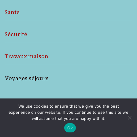
Sante
Sécurité
Travaux maison
Voyages séjours
We use cookies to ensure that we give you the best
experience on our website. If you continue to use this site we
AUTOMOBILE
MODE
will assume that you are happy with it.
Astuces
découvrez
Ok
simples
l’urne de