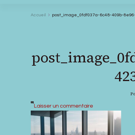
Accueil
post_image_0fdf037a-6c48-409b-8e96
post_image_0fd
42
Po
sur
Laisser un commentaire
post_image_0fd
6c48-
409b-