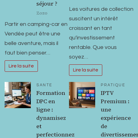
séjour ?
Les voitures de collection
Zozo
suscitent un intérêt
Partir en camping-car en
croissant en tant
Vendée peut être une
qu’investissement
belle aventure, mais il
rentable. Que vous
faut bien penser…
soyez…
Lire la suite
Lire la suite
SANTE
PRATIQUE
Formation
IPTV
DPC en
Premium :
ligne :
une
dynamisez
expérience
et
de
perfectionnez
divertisseme