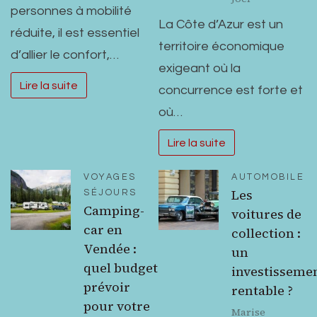
personnes à mobilité
La Côte d’Azur est un
réduite, il est essentiel
territoire économique
d’allier le confort,…
exigeant où la
Lire la suite
concurrence est forte et
où…
Lire la suite
VOYAGES
AUTOMOBILE
Les
SÉJOURS
Camping-
voitures de
car en
collection :
Vendée :
un
quel budget
investisseme
prévoir
rentable ?
pour votre
Marise