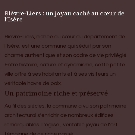
Bièvre-Liers : un joyau caché au cœur de
l’Isère
Bièvre-Liers, nichée au cœur du département de
l’Isère, est une commune qui séduit par son
charme authentique et son cadre de vie privilégié.
Entre histoire, nature et dynamisme, cette petite
ville offre à ses habitants et à ses visiteurs un
véritable havre de paix.
Un patrimoine riche et préservé
Au fil des siècles, la commune a vu son patrimoine
architectural s’enrichir de nombreux édifices
remarquables. L’église , véritable joyau de l’art
témoigne de ce riche passé.