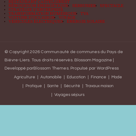
RESTAURANT CASTELGINEST
RÉNOVATION ÉNERGÉTIQUE
SERRURIER
SPECTACLE
STRATÉGIE D'ENTREPRISE
TRANSFORMATION NUMÉRIQUE
TVA
VOITURE D'OCCASION
VOYAGE
VÉHICULES ÉLECTRIQUES
ÉNERGIE SOLAIRE
© Copyright.2026
Communauté de communes du Pays de
Bièvre-Liers
. Tous droits réservés.
Blossom Magazine |
Developpé par
Blossom Themes
.
Propulsé par
WordPress
Agriculture
Automobile
Education
Finance
Mode
Pratique
Sante
Sécurité
Travaux maison
Voyages séjours