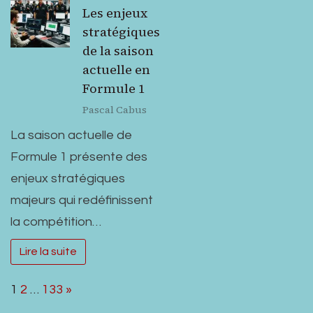
Les enjeux
stratégiques
de la saison
actuelle en
Formule 1
Pascal Cabus
La saison actuelle de
Formule 1 présente des
enjeux stratégiques
majeurs qui redéfinissent
la compétition…
Lire la suite
Page:
Next
1
2
…
133
»