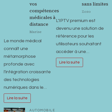
vos
sans limites
compétences
Zozo
médicales à
L’IPTV premium est
distance
devenu une solution de
Marise
référence pour les
Le monde médical
utilisateurs souhaitant
connaît une
accéder à une…
métamorphose
Lire la suite
profonde avec
l’intégration croissante
des technologies
numériques dans le…
Lire la suite
AUTOMOBILE