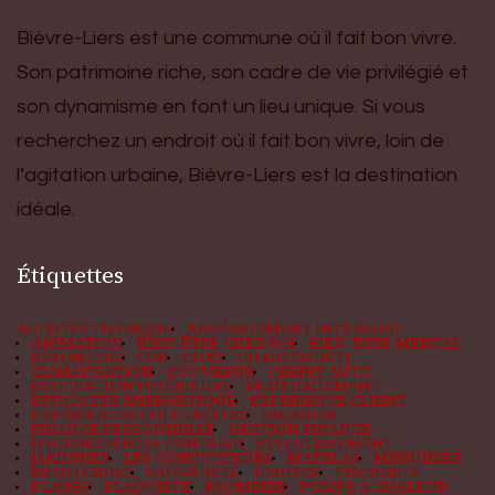
Bièvre-Liers est une commune où il fait bon vivre.
Son patrimoine riche, son cadre de vie privilégié et
son dynamisme en font un lieu unique. Si vous
recherchez un endroit où il fait bon vivre, loin de
l’agitation urbaine, Bièvre-Liers est la destination
idéale.
Étiquettes
ACTIVITÉ PHYSIQUE
AMÉNAGEMENT INTÉRIEUR
ANIMATION
BIEN-ÊTRE CHEZ SOI
BIEN-ÊTRE MENTAL
BÉTON CIRÉ
CBD
CHAT
CHAUFFAGISTE
CLIMATISATION
COUVREUR
CRÉDIT AUTO
DÉCORATION INTÉRIEURE
DÉMÉNAGEMENT
EFFICACITÉ ÉNERGÉTIQUE
EXPÉRIENCE CLIENT
EXPÉRIENCES CULTURELLES
FAÇADIER
FINANCE PERSONNELLE
GESTION FINANCE
HYGIÈNE BUCCO-DENTAIRE
INVESTISSEMENT
JARDINIER
LES CONDUCTEURS
MATELAS
MENUISIER
MOTO CROSS
PAYSAGISTE
PEINTRE
PISCINISTE
PLAGES
PLAQUISTE
PLOMBIER
POMPE À CHALEUR