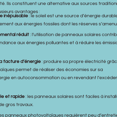
cité. Ils constituent une alternative aux sources tradition
usieurs avantages :
e inépuisable
: le soleil est une source d’énergie durabl
rement aux énergies fossiles dont les réserves s’amenu
mental réduit
: l’utilisation de panneaux solaires contri
ndance aux énergies polluantes et à réduire les émissi
a facture d’énergie
: produire sa propre électricité grâ
ïques permet de réaliser des économies sur sa
rgie en autoconsommation ou en revendant l’excéde
le et rapide
: les panneaux solaires sont faciles à install
de gros travaux.
les panneaux photovoltaïques requièrent peu d’entreti