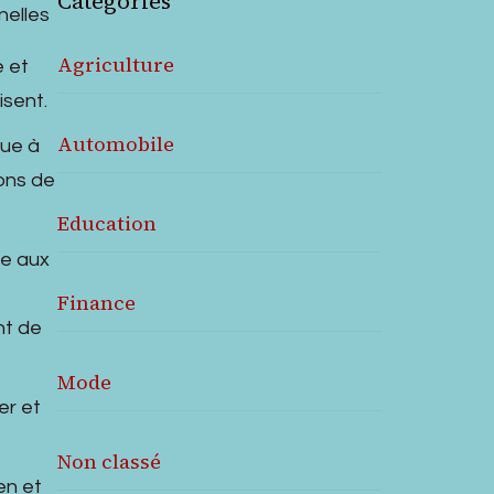
Catégories
nelles
Agriculture
e et
isent.
Automobile
bue à
ons de
Education
ce aux
Finance
nt de
Mode
er et
Non classé
en et