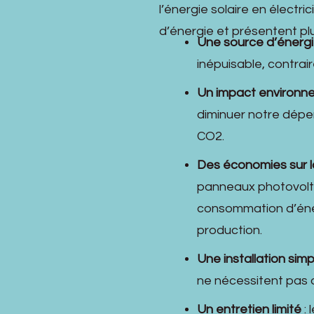
d’énergie
l’énergie solaire en électri
d’énergie et présentent pl
Une source d’énergi
inépuisable, contrai
Un impact environne
diminuer notre dépe
CO2.
Des économies sur l
panneaux photovolta
consommation d’éne
production.
Une installation simp
ne nécessitent pas 
Un entretien limité
: 