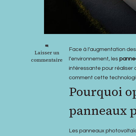
Face à l’augmentation des p
sur
Laisser un
l’environnement, les
panne
Les
commentaire
panneaux
intéressante pour réaliser
photovoltaïques
comment cette technologie
:
Pourquoi op
une
solution
efficace
panneaux p
pour
réduire
sa
Les panneaux photovoltaïqu
consommation