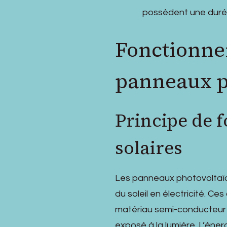
possèdent une durée
Fonctionnem
panneaux p
Principe de 
solaires
Les panneaux photovoltaïq
du soleil en électricité. Ce
matériau semi-conducteur c
exposé à la lumière. L’énerg