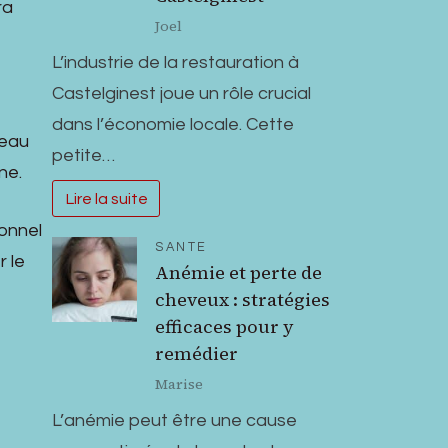
ra
Joel
L’industrie de la restauration à
Castelginest joue un rôle crucial
dans l’économie locale. Cette
seau
petite…
ne.
Lire la suite
ionnel
SANTE
r le
Anémie et perte de
cheveux : stratégies
efficaces pour y
remédier
Marise
L’anémie peut être une cause