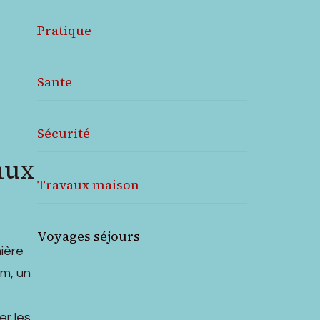
Pratique
Sante
Sécurité
aux
Travaux maison
Voyages séjours
ière
um, un
er les