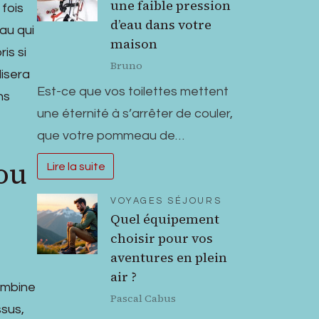
une faible pression
 fois
d’eau dans votre
eau qui
maison
is si
Bruno
lisera
Est-ce que vos toilettes mettent
ns
une éternité à s’arrêter de couler,
que votre pommeau de…
ou
Lire la suite
VOYAGES SÉJOURS
Quel équipement
choisir pour vos
aventures en plein
air ?
ombine
Pascal Cabus
ssus,