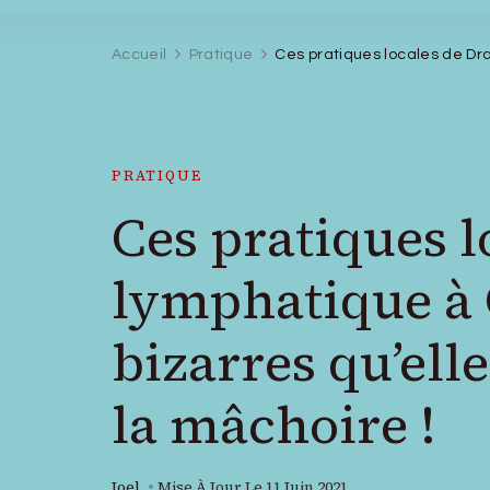
Accueil
Pratique
Ces pratiques locales de Dra
PRATIQUE
Ces pratiques l
lymphatique à 
bizarres qu’ell
la mâchoire !
Joel
Mise À Jour Le
11 Juin 2021