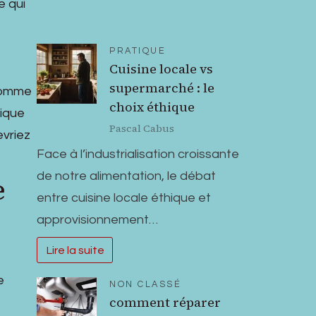
e qui
PRATIQUE
Cuisine locale vs
supermarché : le
 comme
choix éthique
tique
Pascal Cabus
evriez
Face à l’industrialisation croissante
de notre alimentation, le débat
e
entre cuisine locale éthique et
approvisionnement…
Lire la suite
e
NON CLASSÉ
comment réparer