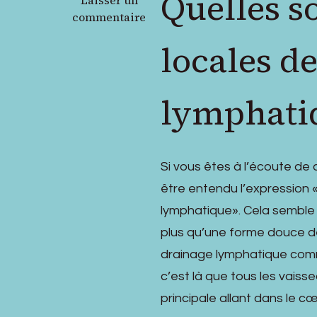
Quelles s
Laisser un
Ces
commentaire
pratiques
locales d
locales
de
Drainage
lymphatiq
lymphatique
à
Genève
sont
Si vous êtes à l’écoute d
si
bizarres
être entendu l’expression
qu’elles
lymphatique». Cela semble 
vous
plus qu’une forme douce de
feront
tomber
drainage lymphatique comm
la
c’est là que tous les vaiss
mâchoire
principale allant dans le cœ
!