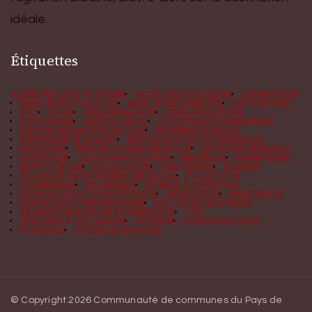
idéale.
Étiquettes
ACHETER UNE VOITURE
ACTIVITÉ PHYSIQUE
ANIMATION
BIEN-ÊTRE CHEZ SOI
BIEN-ÊTRE MENTAL
BÉTON CIRÉ
CBD
CHAT
CHAUFFAGISTE
CLIMATISATION
COUVREUR
CRÉDIT AUTO
CULTURE D'ENTREPRISE
DÉCORATION INTÉRIEURE
DÉMÉNAGEMENT
EXPÉRIENCE CLIENT
EXPÉRIENCES CULTURELLES
FAÇADIER
FINANCE PERSONNELLE
GESTION FINANCE
JARDINIER
LES CONDUCTEURS
MATELAS
MENUISIER
MOTO CROSS
PAYSAGISTE
PISCINISTE
PLAGES
PLAQUES FUNÉRAIRES EN LIGNE
PLAQUISTE
PLOMBERIE
PLOMBIER
POMPE À CHALEUR
RÉNOVATION ÉNERGÉTIQUE
SERRURIER
SPECTACLE
STRATÉGIE D'ENTREPRISE
SÉCURITÉ INCENDIE
TRANSFORMATION NUMÉRIQUE
TVA
VOITURE D'OCCASION
VOYAGE
VOYAGE EN VAN
VOYANCE
ÉNERGIE SOLAIRE
© Copyright.2026
Communauté de communes du Pays de