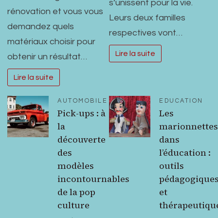
s’unissent pour la vie.
rénovation et vous vous
Leurs deux familles
demandez quels
respectives vont…
matériaux choisir pour
Lire la suite
obtenir un résultat…
Lire la suite
AUTOMOBILE
EDUCATION
Pick-ups : à
Les
la
marionnettes
découverte
dans
des
l’éducation :
modèles
outils
incontournables
pédagogique
de la pop
et
culture
thérapeutiqu