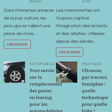
Marise
Zozo
Dans l’immense universe
Les marionnettes ont
de la pop culture, les
toujours captivé
pick-ups se taillent une
l’imagination des enfants
place de choix,…
et des adultes. Utilisées
depuis des siècles…
Lire la suite
Lire la suite
AUTOMOBILE
PRATIQUE
Tout savoir
Ultrason,
sur le
gaz traceur,
remplacement
fumigène :
des pneus
quelle
en leasing
technologie
pour les
pour quelle
automobilistes
fuite ?