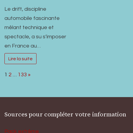
Le drift, discipline
automobile fascinante
mêlant technique et
spectacle, a su s’imposer
en France au…
Lire la suite
Page:
Next
1
2
…
133
»
Sources pour compléter votre information
Pack extrême