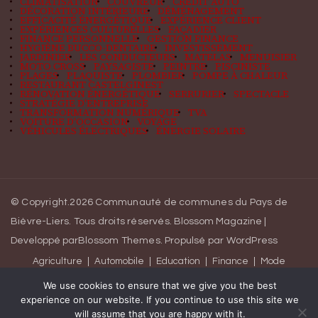
CLIMATISATION
COUVREUR
CRÉDIT AUTO
DÉCORATION INTÉRIEURE
DÉMÉNAGEMENT
EFFICACITÉ ÉNERGÉTIQUE
EXPÉRIENCE CLIENT
EXPÉRIENCES CULTURELLES
FAÇADIER
FINANCE PERSONNELLE
GESTION FINANCE
HYGIÈNE BUCCO-DENTAIRE
INVESTISSEMENT
JARDINIER
LES CONDUCTEURS
MATELAS
MENUISIER
MOTO CROSS
PAYSAGISTE
PEINTRE
PISCINISTE
PLAGES
PLAQUISTE
PLOMBIER
POMPE À CHALEUR
RESTAURANT CASTELGINEST
RÉNOVATION ÉNERGÉTIQUE
SERRURIER
SPECTACLE
STRATÉGIE D'ENTREPRISE
TRANSFORMATION NUMÉRIQUE
TVA
VOITURE D'OCCASION
VOYAGE
VÉHICULES ÉLECTRIQUES
ÉNERGIE SOLAIRE
© Copyright.2026
Communauté de communes du Pays de
Bièvre-Liers
. Tous droits réservés.
Blossom Magazine |
Developpé par
Blossom Themes
.
Propulsé par
WordPress
Agriculture
Automobile
Education
Finance
Mode
Pratique
Sante
Sécurité
Travaux maison
We use cookies to ensure that we give you the best
experience on our website. If you continue to use this site we
Voyages séjours
will assume that you are happy with it.