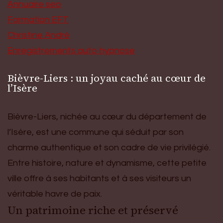
Annuaire seo
Formation EFT
Christine André
Enregistrements auto hypnose
Bièvre-Liers : un joyau caché au cœur de
l’Isère
Bièvre-Liers, nichée au cœur du département de
l’Isère, est une commune qui séduit par son
charme authentique et son cadre de vie privilégié.
Entre histoire, nature et dynamisme, cette petite
ville offre à ses habitants et à ses visiteurs un
véritable havre de paix.
Un patrimoine riche et préservé