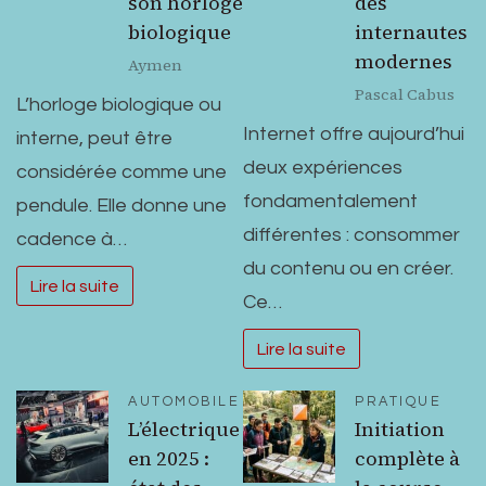
son horloge
des
biologique
internautes
modernes
Aymen
Pascal Cabus
L’horloge biologique ou
Internet offre aujourd’hui
interne, peut être
deux expériences
considérée comme une
fondamentalement
pendule. Elle donne une
différentes : consommer
cadence à…
du contenu ou en créer.
Lire la suite
Ce…
Lire la suite
AUTOMOBILE
PRATIQUE
L’électrique
Initiation
en 2025 :
complète à