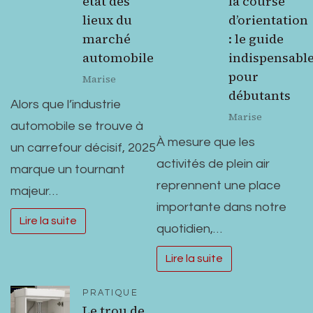
état des
la course
lieux du
d’orientation
marché
: le guide
automobile
indispensabl
pour
Marise
débutants
Alors que l’industrie
Marise
automobile se trouve à
À mesure que les
un carrefour décisif, 2025
activités de plein air
marque un tournant
reprennent une place
majeur…
importante dans notre
Lire la suite
quotidien,…
Lire la suite
PRATIQUE
Le trou de