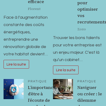
efficace
pour
optimiser
Florent
vos
Face à l’augmentation
recrutement
constante des coûts
Zozo
énergétiques,
Trouver les bons talents
entreprendre une
pour votre entreprise est
rénovation globale de
un enjeu majeur. C’est là
votre habitat devient…
qu’un cabinet…
Lire la suite
Lire la suite
PRATIQUE
PRATIQUE
L’importance
Naviguer
d’être à
ou créer : le
l’écoute de
dilemme