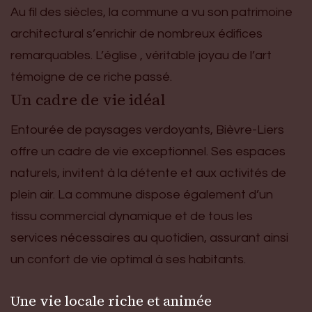
Au fil des siècles, la commune a vu son patrimoine
architectural s’enrichir de nombreux édifices
remarquables. L’église , véritable joyau de l’art
témoigne de ce riche passé.
Un cadre de vie idéal
Entourée de paysages verdoyants, Bièvre-Liers
offre un cadre de vie exceptionnel. Ses espaces
naturels, invitent à la détente et aux activités de
plein air. La commune dispose également d’un
tissu commercial dynamique et de tous les
services nécessaires au quotidien, assurant ainsi
un confort de vie optimal à ses habitants.
Une vie locale riche et animée