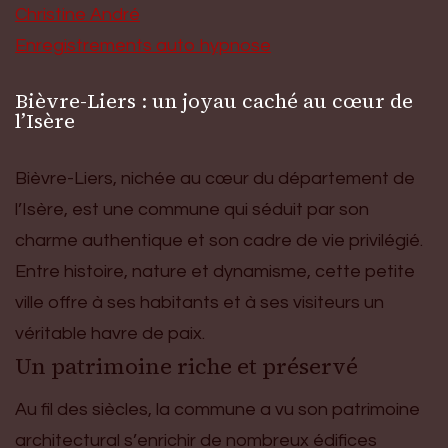
Christine André
Enregistrements auto hypnose
Bièvre-Liers : un joyau caché au cœur de
l’Isère
Bièvre-Liers, nichée au cœur du département de
l’Isère, est une commune qui séduit par son
charme authentique et son cadre de vie privilégié.
Entre histoire, nature et dynamisme, cette petite
ville offre à ses habitants et à ses visiteurs un
véritable havre de paix.
Un patrimoine riche et préservé
Au fil des siècles, la commune a vu son patrimoine
architectural s’enrichir de nombreux édifices