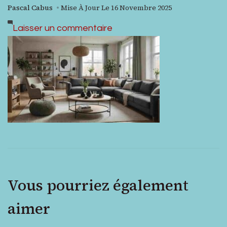
Pascal Cabus
Mise À Jour Le
16 Novembre 2025
sur
Laisser un commentaire
Optimiser
l’espace
:
astuces
pour
un
intérieur
harmonieux
Vous pourriez également
aimer