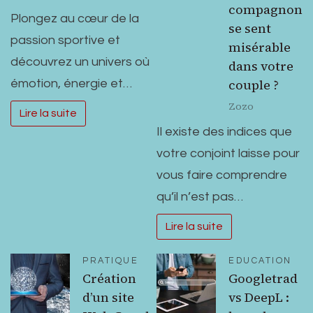
compagnon
Plongez au cœur de la
se sent
passion sportive et
misérable
découvrez un univers où
dans votre
couple ?
émotion, énergie et…
Zozo
Lire la suite
Il existe des indices que
votre conjoint laisse pour
vous faire comprendre
qu’il n’est pas…
Lire la suite
PRATIQUE
EDUCATION
Création
Googletrad
d’un site
vs DeepL :