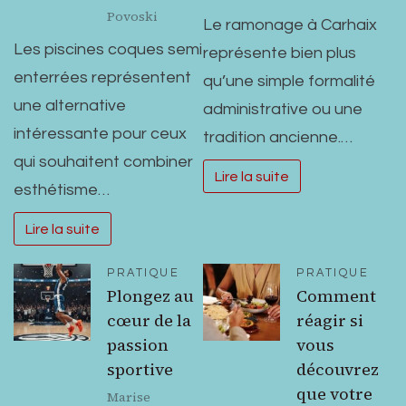
Povoski
Le ramonage à Carhaix
Les piscines coques semi
représente bien plus
enterrées représentent
qu’une simple formalité
une alternative
administrative ou une
intéressante pour ceux
tradition ancienne.…
qui souhaitent combiner
Lire la suite
esthétisme…
Lire la suite
PRATIQUE
PRATIQUE
Plongez au
Comment
cœur de la
réagir si
passion
vous
sportive
découvrez
que votre
Marise