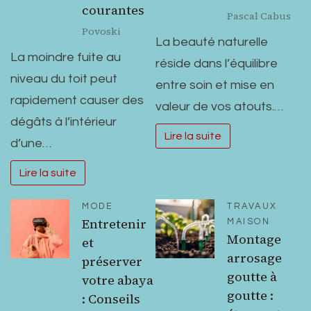
courantes
Pascal Cabus
Povoski
La beauté naturelle
La moindre fuite au
réside dans l’équilibre
niveau du toit peut
entre soin et mise en
rapidement causer des
valeur de vos atouts.…
dégâts à l’intérieur
Lire la suite
d’une…
Lire la suite
MODE
TRAVAUX
Entretenir
MAISON
Montage
et
arrosage
préserver
goutte à
votre abaya
goutte :
: Conseils