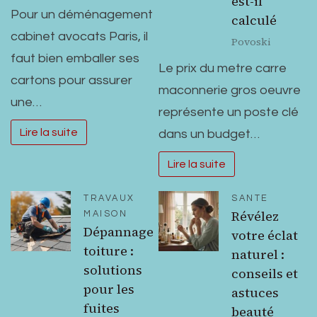
est-il
Pour un déménagement
calculé
cabinet avocats Paris, il
Povoski
faut bien emballer ses
Le prix du metre carre
cartons pour assurer
maconnerie gros oeuvre
une…
représente un poste clé
Lire la suite
dans un budget…
Lire la suite
TRAVAUX
SANTE
Révélez
MAISON
Dépannage
votre éclat
toiture :
naturel :
solutions
conseils et
pour les
astuces
fuites
beauté