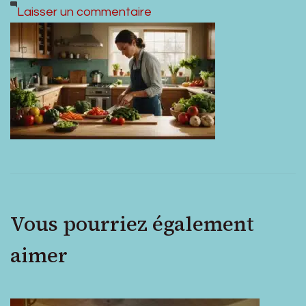
sur
Laisser un commentaire
7
idées
de
recettes
pour
un
dîner
rapide
et
Vous pourriez également
savoureux
aimer