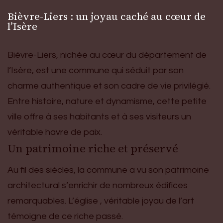
Bièvre-Liers : un joyau caché au cœur de
l’Isère
Bièvre-Liers, nichée au cœur du département de
l’Isère, est une commune qui séduit par son
charme authentique et son cadre de vie privilégié.
Entre histoire, nature et dynamisme, cette petite
ville offre à ses habitants et à ses visiteurs un
véritable havre de paix.
Un patrimoine riche et préservé
Au fil des siècles, la commune a vu son patrimoine
architectural s’enrichir de nombreux édifices
remarquables. L’église , véritable joyau de l’art
témoigne de ce riche passé.