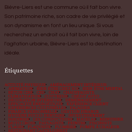
Bièvre-Liers est une commune où il fait bon vivre.
Son patrimoine riche, son cadre de vie privilégié et
son dynamisme en font un lieu unique. Si vous
recherchez un endroit où il fait bon vivre, loin de
l’agitation urbaine, Bièvre-Liers est la destination
idéale.
Étiquettes
ACTIVITÉ PHYSIQUE
AMÉNAGEMENT INTÉRIEUR
ANIMATION
BIEN-ÊTRE CHEZ SOI
BIEN-ÊTRE MENTAL
BÉTON CIRÉ
CBD
CHAT
CHAUFFAGISTE
CLIMATISATION
COUVREUR
CRÉDIT AUTO
DÉCORATION INTÉRIEURE
DÉMÉNAGEMENT
EFFICACITÉ ÉNERGÉTIQUE
EXPÉRIENCE CLIENT
EXPÉRIENCES CULTURELLES
FAÇADIER
FINANCE PERSONNELLE
GESTION FINANCE
HYGIÈNE BUCCO-DENTAIRE
INVESTISSEMENT
JARDINIER
LES CONDUCTEURS
MATELAS
MENUISIER
MOTO CROSS
PAYSAGISTE
PEINTRE
PISCINISTE
PLAGES
PLAQUISTE
PLOMBIER
POMPE À CHALEUR
RESTAURANT CASTELGINEST