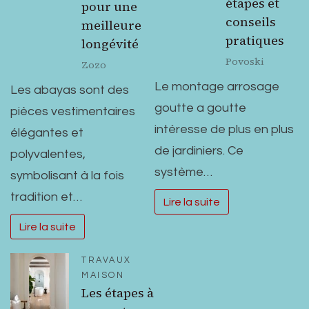
étapes et
pour une
conseils
meilleure
pratiques
longévité
Povoski
Zozo
Le montage arrosage
Les abayas sont des
goutte a goutte
pièces vestimentaires
intéresse de plus en plus
élégantes et
de jardiniers. Ce
polyvalentes,
système…
symbolisant à la fois
tradition et…
Lire la suite
Lire la suite
TRAVAUX
MAISON
Les étapes à