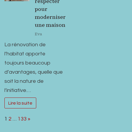
respecter
pour
moderniser
une maison
Eva
La rénovation de
l’habitat apporte
toujours beaucoup
d’avantages, quelle que
soit la nature de
l’initiative.…
Lire la suite
Page:
Next
1
2
…
133
»