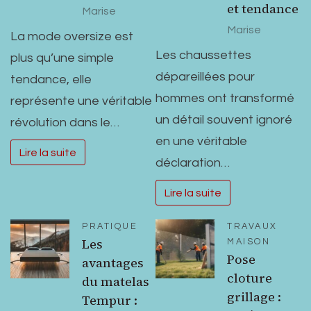
et tendance
Marise
Marise
La mode oversize est
Les chaussettes
plus qu’une simple
dépareillées pour
tendance, elle
hommes ont transformé
représente une véritable
un détail souvent ignoré
révolution dans le…
en une véritable
Lire la suite
déclaration…
Lire la suite
PRATIQUE
TRAVAUX
Les
MAISON
Pose
avantages
cloture
du matelas
grillage :
Tempur :