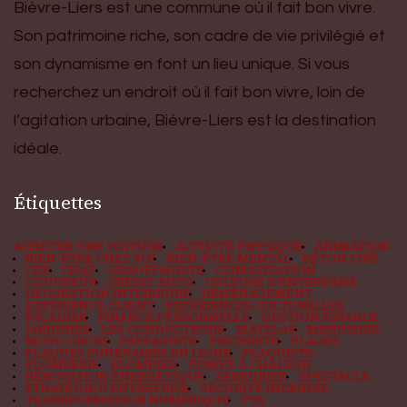
Bièvre-Liers est une commune où il fait bon vivre.
Son patrimoine riche, son cadre de vie privilégié et
son dynamisme en font un lieu unique. Si vous
recherchez un endroit où il fait bon vivre, loin de
l’agitation urbaine, Bièvre-Liers est la destination
idéale.
Étiquettes
ACHETER UNE VOITURE
ACTIVITÉ PHYSIQUE
ANIMATION
BIEN-ÊTRE CHEZ SOI
BIEN-ÊTRE MENTAL
BÉTON CIRÉ
CBD
CHAT
CHAUFFAGISTE
CLIMATISATION
COUVREUR
CRÉDIT AUTO
CULTURE D'ENTREPRISE
DÉCORATION INTÉRIEURE
DÉMÉNAGEMENT
EXPÉRIENCE CLIENT
EXPÉRIENCES CULTURELLES
FAÇADIER
FINANCE PERSONNELLE
GESTION FINANCE
JARDINIER
LES CONDUCTEURS
MATELAS
MENUISIER
MOTO CROSS
PAYSAGISTE
PISCINISTE
PLAGES
PLAQUES FUNÉRAIRES EN LIGNE
PLAQUISTE
PLOMBERIE
PLOMBIER
POMPE À CHALEUR
RÉNOVATION ÉNERGÉTIQUE
SERRURIER
SPECTACLE
STRATÉGIE D'ENTREPRISE
SÉCURITÉ INCENDIE
TRANSFORMATION NUMÉRIQUE
TVA