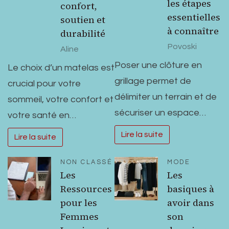
les étapes
confort,
essentielles
soutien et
à connaître
durabilité
Povoski
Aline
Poser une clôture en
Le choix d’un matelas est
grillage permet de
crucial pour votre
délimiter un terrain et de
sommeil, votre confort et
sécuriser un espace…
votre santé en…
Lire la suite
Lire la suite
NON CLASSÉ
MODE
Les
Les
Ressources
basiques à
pour les
avoir dans
Femmes
son