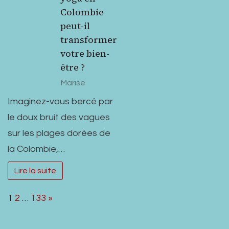
Colombie
peut-il
transformer
votre bien-
être ?
Marise
Imaginez-vous bercé par
le doux bruit des vagues
sur les plages dorées de
la Colombie,…
Lire la suite
Page:
Next
1
2
…
133
»