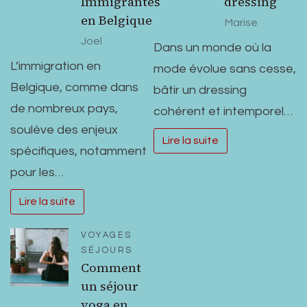
Immigrantes
dressing
en Belgique
Marise
Joel
Dans un monde où la
L’immigration en
mode évolue sans cesse,
Belgique, comme dans
bâtir un dressing
de nombreux pays,
cohérent et intemporel…
soulève des enjeux
Lire la suite
spécifiques, notamment
pour les…
Lire la suite
VOYAGES
SÉJOURS
Comment
un séjour
yoga en