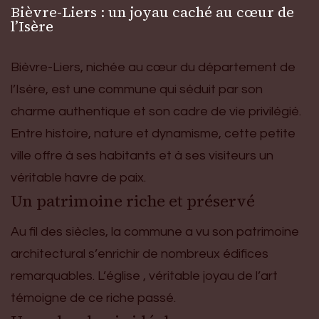
Bièvre-Liers : un joyau caché au cœur de
l’Isère
Bièvre-Liers, nichée au cœur du département de
l’Isère, est une commune qui séduit par son
charme authentique et son cadre de vie privilégié.
Entre histoire, nature et dynamisme, cette petite
ville offre à ses habitants et à ses visiteurs un
véritable havre de paix.
Un patrimoine riche et préservé
Au fil des siècles, la commune a vu son patrimoine
architectural s’enrichir de nombreux édifices
remarquables. L’église , véritable joyau de l’art
témoigne de ce riche passé.