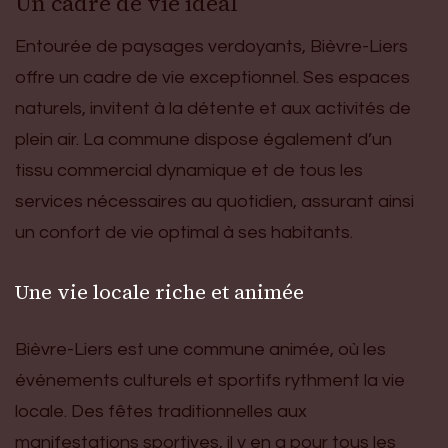
Un cadre de vie idéal
Entourée de paysages verdoyants, Bièvre-Liers
offre un cadre de vie exceptionnel. Ses espaces
naturels, invitent à la détente et aux activités de
plein air. La commune dispose également d’un
tissu commercial dynamique et de tous les
services nécessaires au quotidien, assurant ainsi
un confort de vie optimal à ses habitants.
Une vie locale riche et animée
Bièvre-Liers est une commune animée, où les
événements culturels et sportifs rythment la vie
locale. Des fêtes traditionnelles aux
manifestations sportives, il y en a pour tous les