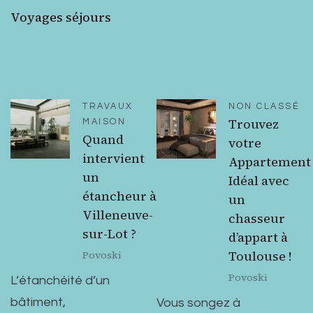
Voyages séjours
TRAVAUX
NON CLASSÉ
Trouvez
MAISON
Quand
votre
intervient
Appartement
un
Idéal avec
étancheur à
un
Villeneuve-
chasseur
sur-Lot ?
d’appart à
Toulouse !
Povoski
Povoski
L’étanchéité d’un
bâtiment,
Vous songez à