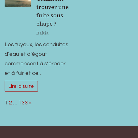
trouver une
fuite sous
chape ?
Rakia
Les tuyaux, les conduites
d’eau et d’égout
commencent à s’éroder
et à fuir et ce…
Lire la suite
Page:
Next
1
2
…
133
»