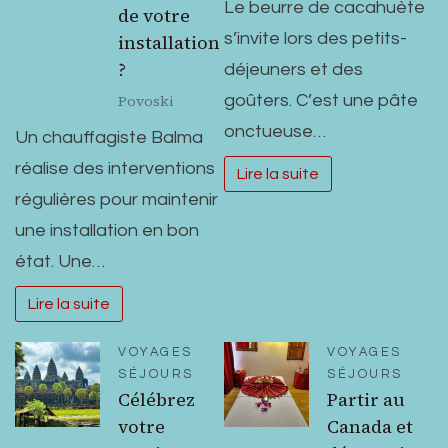
Le beurre de cacahuète
de votre
s’invite lors des petits-
installation
?
déjeuners et des
Povoski
goûters. C’est une pâte
onctueuse…
Un chauffagiste Balma
réalise des interventions
Lire la suite
régulières pour maintenir
une installation en bon
état. Une…
Lire la suite
VOYAGES
VOYAGES
SÉJOURS
SÉJOURS
Célébrez
Partir au
votre
Canada et