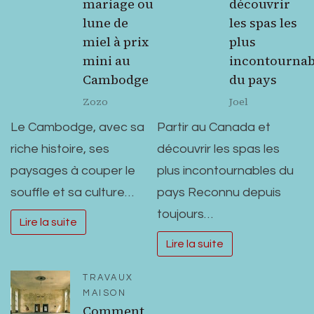
mariage ou
découvrir
lune de
les spas les
miel à prix
plus
mini au
incontournab
Cambodge
du pays
Zozo
Joel
Le Cambodge, avec sa
Partir au Canada et
riche histoire, ses
découvrir les spas les
paysages à couper le
plus incontournables du
souffle et sa culture…
pays Reconnu depuis
toujours…
Lire la suite
Lire la suite
TRAVAUX
MAISON
Comment