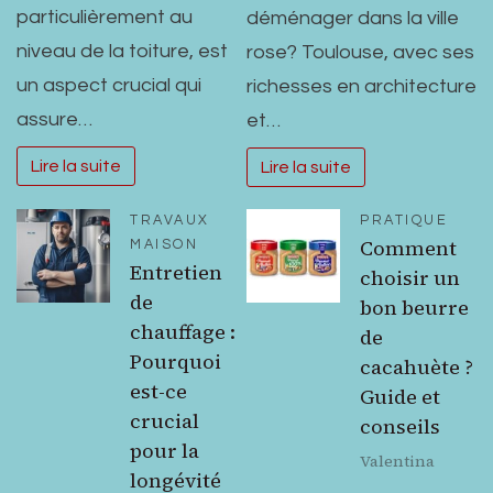
particulièrement au
déménager dans la ville
niveau de la toiture, est
rose? Toulouse, avec ses
un aspect crucial qui
richesses en architecture
assure…
et…
Lire la suite
Lire la suite
TRAVAUX
PRATIQUE
Comment
MAISON
Entretien
choisir un
de
bon beurre
chauffage :
de
Pourquoi
cacahuète ?
est-ce
Guide et
crucial
conseils
pour la
Valentina
longévité