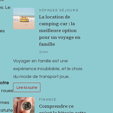
s. Le
VOYAGES SÉJOURS
r
La location de
camping-car : la
meilleure option
res
pour un voyage en
famille
Zozo
Voyager en famille est une
expérience inoubliable, et le choix
du mode de transport joue…
votre
Lire la suite
 roues
FINANCE
ormes
Comprendre ce
ratuite
qu’est le bitcoin cette