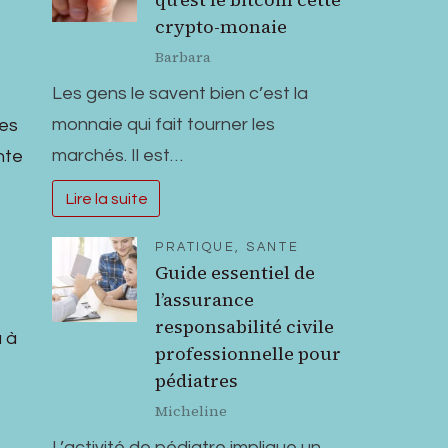
crypto-monaie
Barbara
Les gens le savent bien c’est la
monnaie qui fait tourner les
des
marchés. Il est…
nte
Lire la suite
PRATIQUE
,
SANTE
Guide essentiel de
l’assurance
responsabilité civile
 à
professionnelle pour
pédiatres
Micheline
L’activité de pédiatre implique un