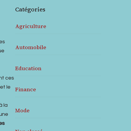
Catégories
Agriculture
es
Automobile
ue
Education
ant ces
et le
Finance
à la
Mode
’une
es