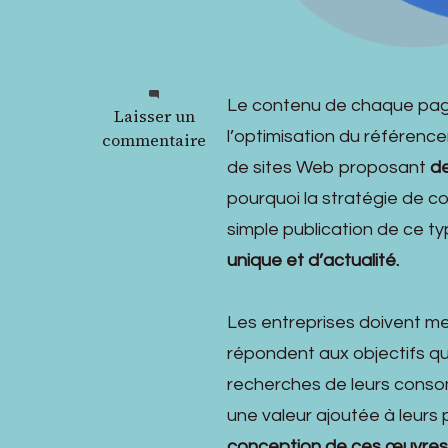
Le contenu de chaque page
sur
Laisser un
l’optimisation du référenc
Site
commentaire
Ludique
de sites Web proposant
d
et
pourquoi la stratégie de c
Référencement
simple publication de ce ty
naturel
unique et d’actualité.
Les entreprises doivent met
répondent aux objectifs qu’
recherches de leurs consom
une valeur ajoutée à leurs
conception de ces œuvres, 