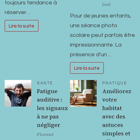
toujours tendance à
Joel
réserver…
Pour de jeunes enfants,
une séance photo
Lire la suite
scolaire peut parfois être
impressionnante. La
présence d’un…
Lire la suite
SANTE
PRATIQUE
Fatigue
Améliorez
auditive :
votre
les signaux
habitat
à ne pas
avec des
négliger
astuces
simples et
Florent