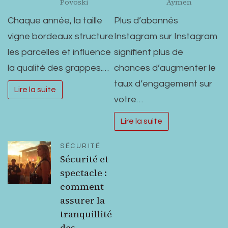
Povoski
Aymen
Chaque année, la taille
Plus d’abonnés
vigne bordeaux structure
Instagram sur Instagram
les parcelles et influence
signifient plus de
la qualité des grappes.…
chances d’augmenter le
taux d’engagement sur
Lire la suite
votre…
Lire la suite
SÉCURITÉ
Sécurité et
spectacle :
comment
assurer la
tranquillité
des