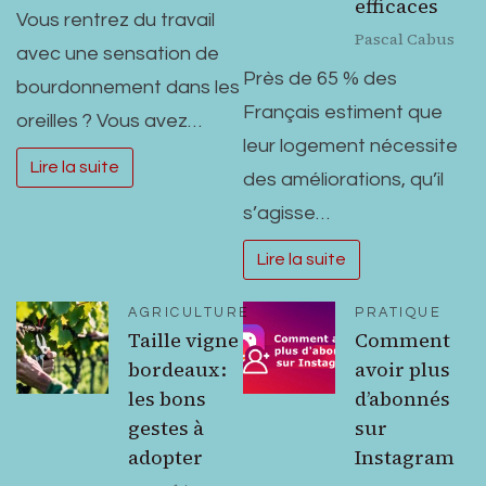
efficaces
Vous rentrez du travail
Pascal Cabus
avec une sensation de
Près de 65 % des
bourdonnement dans les
Français estiment que
oreilles ? Vous avez…
leur logement nécessite
Lire la suite
des améliorations, qu’il
s’agisse…
Lire la suite
AGRICULTURE
PRATIQUE
Taille vigne
Comment
bordeaux :
avoir plus
les bons
d’abonnés
gestes à
sur
adopter
Instagram