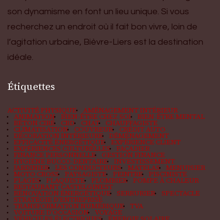
son dynamisme en font un lieu unique. Si vous
recherchez un endroit où il fait bon vivre, loin de
l’agitation urbaine, Bièvre-Liers est la destination
idéale.
Étiquettes
ACTIVITÉ PHYSIQUE
AMÉNAGEMENT INTÉRIEUR
ANIMATION
BIEN-ÊTRE CHEZ SOI
BIEN-ÊTRE MENTAL
BÉTON CIRÉ
CBD
CHAT
CHAUFFAGISTE
CLIMATISATION
COUVREUR
CRÉDIT AUTO
DÉCORATION INTÉRIEURE
DÉMÉNAGEMENT
EFFICACITÉ ÉNERGÉTIQUE
EXPÉRIENCE CLIENT
EXPÉRIENCES CULTURELLES
FAÇADIER
FINANCE PERSONNELLE
GESTION FINANCE
HYGIÈNE BUCCO-DENTAIRE
INVESTISSEMENT
JARDINIER
LES CONDUCTEURS
MATELAS
MENUISIER
MOTO CROSS
PAYSAGISTE
PEINTRE
PISCINISTE
PLAGES
PLAQUISTE
PLOMBIER
POMPE À CHALEUR
RESTAURANT CASTELGINEST
RÉNOVATION ÉNERGÉTIQUE
SERRURIER
SPECTACLE
STRATÉGIE D'ENTREPRISE
TRANSFORMATION NUMÉRIQUE
TVA
VOITURE D'OCCASION
VOYAGE
VÉHICULES ÉLECTRIQUES
ÉNERGIE SOLAIRE