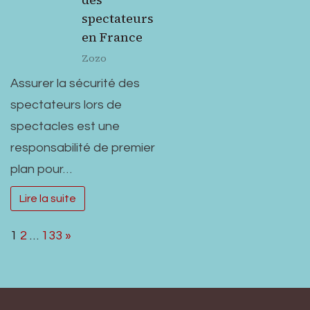
spectateurs
en France
Zozo
Assurer la sécurité des
spectateurs lors de
spectacles est une
responsabilité de premier
plan pour…
Lire la suite
Page:
Next
1
2
…
133
»