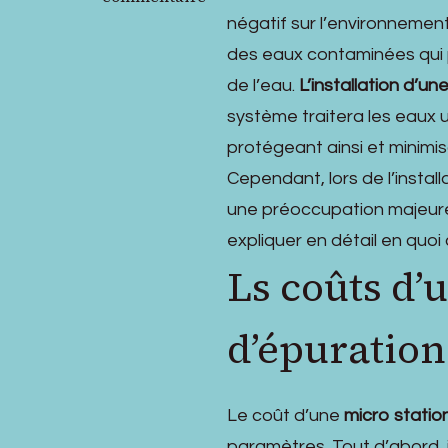
est
négatif sur l’environnement
le
des eaux contaminées qui p
coût
de l’eau.
L’installation d’un
d’une
micro
système traitera les eaux 
station
protégeant ainsi et minimi
d’épuration
Cependant, lors de l’instal
des
eaux
une préoccupation majeure
usées
expliquer en détail en quoi 
?
Ls coûts d’
d’épuration
Le coût d’une
micro statio
paramètres. Tout d’abord, i