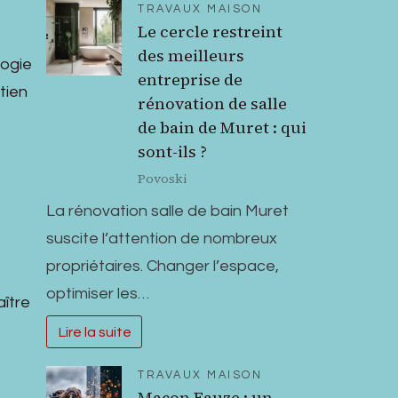
s
TRAVAUX MAISON
Le cercle restreint
des meilleurs
logie
entreprise de
tien
rénovation de salle
de bain de Muret : qui
sont-ils ?
Povoski
La rénovation salle de bain Muret
suscite l’attention de nombreux
propriétaires. Changer l’espace,
optimiser les…
aître
Lire la suite
TRAVAUX MAISON
Maçon Eauze : un