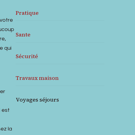
Pratique
 votre
aucoup
Sante
re,
e qui
Sécurité
Travaux maison
ier
Voyages séjours
 est
ez la