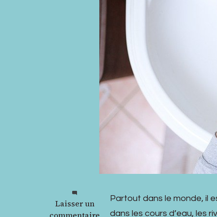
Partout dans le monde, il
sur
Laisser un
dans les cours d’eau, les r
Quel
commentaire