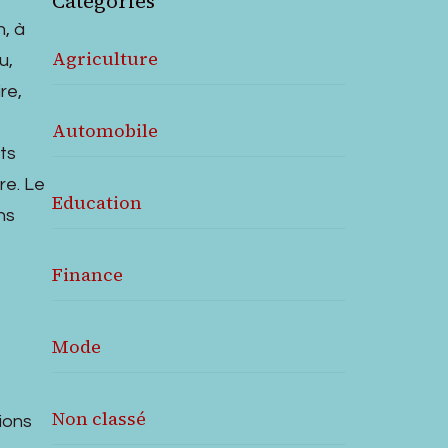
Catégories
n, à
Agriculture
u,
re,
Automobile
ts
re. Le
Education
ns
Finance
Mode
Non classé
ions