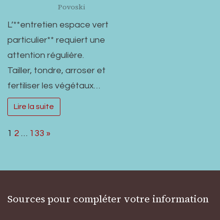
Povoski
L’**entretien espace vert
particulier** requiert une
attention régulière.
Tailler, tondre, arroser et
fertiliser les végétaux…
Lire la suite
Page:
Next
1
2
…
133
»
Sources pour compléter votre information