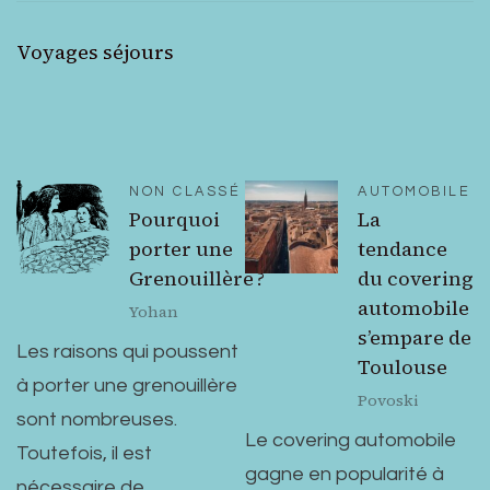
Voyages séjours
NON CLASSÉ
AUTOMOBILE
Pourquoi
La
porter une
tendance
Grenouillère ?
du covering
automobile
Yohan
s’empare de
Les raisons qui poussent
Toulouse
à porter une grenouillère
Povoski
sont nombreuses.
Le covering automobile
Toutefois, il est
gagne en popularité à
nécessaire de…