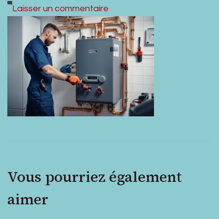
sur
Laisser un commentaire
post_image_11a29a0f-
ed16-
46d7-
9102-
c9c164bd2c56
Vous pourriez également
aimer