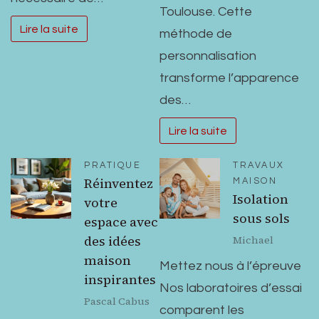
Toulouse. Cette
Lire la suite
méthode de
personnalisation
transforme l’apparence
des…
Lire la suite
PRATIQUE
TRAVAUX
Réinventez
MAISON
Isolation
votre
sous sols
espace avec
des idées
Michael
maison
Mettez nous à l’épreuve
inspirantes
Nos laboratoires d’essai
Pascal Cabus
comparent les