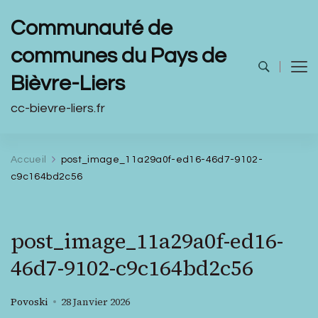
Communauté de
communes du Pays de
Bièvre-Liers
cc-bievre-liers.fr
Accueil
post_image_11a29a0f-ed16-46d7-9102-
c9c164bd2c56
post_image_11a29a0f-ed16-
46d7-9102-c9c164bd2c56
Povoski
28 Janvier 2026