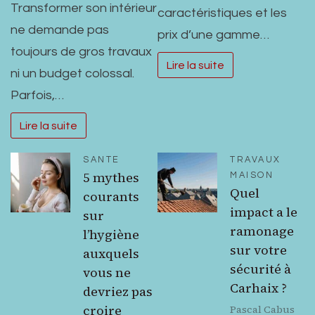
Transformer son intérieur
caractéristiques et les
ne demande pas
prix d’une gamme…
toujours de gros travaux
Lire la suite
ni un budget colossal.
Parfois,…
Lire la suite
SANTE
TRAVAUX
5 mythes
MAISON
Quel
courants
impact a le
sur
ramonage
l’hygiène
sur votre
auxquels
sécurité à
vous ne
Carhaix ?
devriez pas
croire
Pascal Cabus