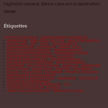
l’agitation urbaine, Bièvre-Liers est la destination
idéale.
Étiquettes
ACTIVITÉ PHYSIQUE
AMÉNAGEMENT INTÉRIEUR
ANIMATION
BIEN-ÊTRE CHEZ SOI
BIEN-ÊTRE MENTAL
BÉTON CIRÉ
CBD
CHAT
CHAUFFAGISTE
CLIMATISATION
COUVREUR
CRÉDIT AUTO
DÉCORATION INTÉRIEURE
DÉMÉNAGEMENT
EFFICACITÉ ÉNERGÉTIQUE
EXPÉRIENCE CLIENT
EXPÉRIENCES CULTURELLES
FAÇADIER
FINANCE PERSONNELLE
GESTION FINANCE
HYGIÈNE BUCCO-DENTAIRE
INVESTISSEMENT
JARDINIER
LES CONDUCTEURS
MATELAS
MENUISIER
MOTO CROSS
PAYSAGISTE
PEINTRE
PISCINISTE
PLAGES
PLAQUISTE
PLOMBIER
POMPE À CHALEUR
RESTAURANT CASTELGINEST
RÉNOVATION ÉNERGÉTIQUE
SERRURIER
SPECTACLE
STRATÉGIE D'ENTREPRISE
TRANSFORMATION NUMÉRIQUE
TVA
VOITURE D'OCCASION
VOYAGE
VÉHICULES ÉLECTRIQUES
ÉNERGIE SOLAIRE