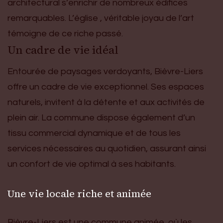
architectural s’enrichir de nombreux édifices
remarquables. L’église , véritable joyau de l’art
témoigne de ce riche passé.
Un cadre de vie idéal
Entourée de paysages verdoyants, Bièvre-Liers
offre un cadre de vie exceptionnel. Ses espaces
naturels, invitent à la détente et aux activités de
plein air. La commune dispose également d’un
tissu commercial dynamique et de tous les
services nécessaires au quotidien, assurant ainsi
un confort de vie optimal à ses habitants.
Une vie locale riche et animée
Bièvre-Liers est une commune animée, où les