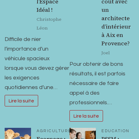
l’Espace
coût avec
Idéal !
un
architecte
Christophe
d’intérieur
Léon
à Aix en
Difficile de nier
Provence?
l’importance d’un
Joel
véhicule spacieux
Pour obtenir de bons
lorsque vous devez gérer
résultats, il est parfois
les exigences
nécessaire de faire
quotidiennes d’une…
appel à des
Lire la suite
professionnels.…
Lire la suite
AGRICULTURE
EDUCATION
Ecornage :
PSSM :