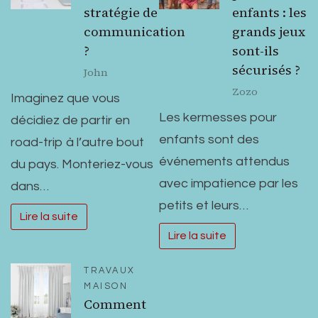
stratégie de
enfants : les
communication
grands jeux
?
sont-ils
sécurisés ?
John
Zozo
Imaginez que vous
Les kermesses pour
décidiez de partir en
enfants sont des
road-trip à l’autre bout
événements attendus
du pays. Monteriez-vous
avec impatience par les
dans…
petits et leurs…
Lire la suite
Lire la suite
TRAVAUX
MAISON
Comment