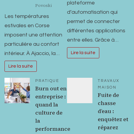
plateforme
Povoski
d’automatisation qui
Les températures
permet de connecter
estivales en Corse
différentes applications
imposent une attention
entre elles. Grâce à…
particulière au confort
Lire la suite
intérieur. À Ajaccio, la…
Lire la suite
PRATIQUE
TRAVAUX
Burn out en
MAISON
Fuite de
entreprise :
chasse
quand la
d’eau :
culture de
enquêtez et
la
réparez
performance