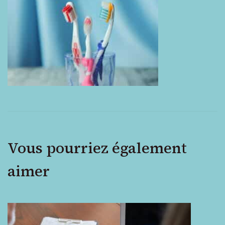
à
dent
pour
enfants
Vous pourriez également
aimer