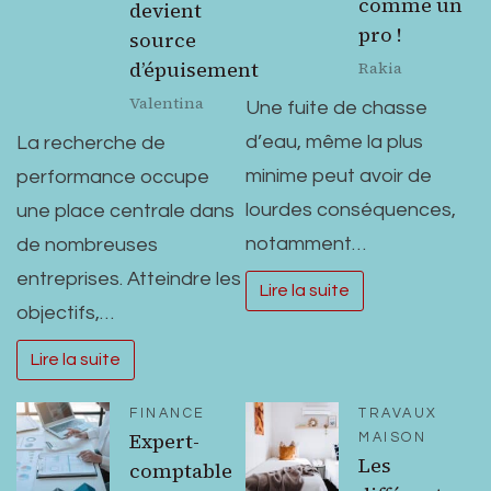
comme un
devient
pro !
source
d’épuisement
Rakia
Valentina
Une fuite de chasse
d’eau, même la plus
La recherche de
minime peut avoir de
performance occupe
lourdes conséquences,
une place centrale dans
notamment…
de nombreuses
entreprises. Atteindre les
Lire la suite
objectifs,…
Lire la suite
FINANCE
TRAVAUX
Expert-
MAISON
Les
comptable