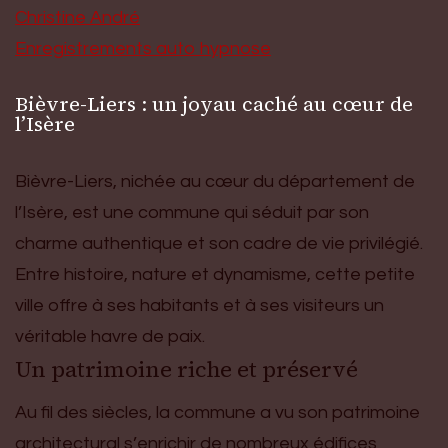
Christine André
Enregistrements auto hypnose
Bièvre-Liers : un joyau caché au cœur de
l’Isère
Bièvre-Liers, nichée au cœur du département de
l’Isère, est une commune qui séduit par son
charme authentique et son cadre de vie privilégié.
Entre histoire, nature et dynamisme, cette petite
ville offre à ses habitants et à ses visiteurs un
véritable havre de paix.
Un patrimoine riche et préservé
Au fil des siècles, la commune a vu son patrimoine
architectural s’enrichir de nombreux édifices